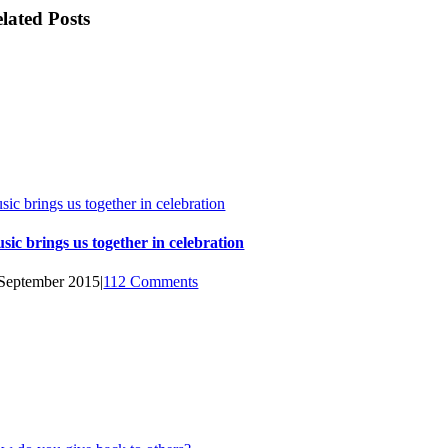
lated Posts
sic brings us together in celebration
sic brings us together in celebration
 September 2015
|
112 Comments