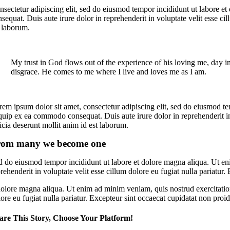
nsectetur adipiscing elit, sed do eiusmod tempor incididunt ut labore e
sequat. Duis aute irure dolor in reprehenderit in voluptate velit esse ci
t laborum.
My trust in God flows out of the experience of his loving me, day in
disgrace. He comes to me where I live and loves me as I am.
rem ipsum dolor sit amet, consectetur adipiscing elit, sed do eiusmod te
quip ex ea commodo consequat. Duis aute irure dolor in reprehenderit in 
icia deserunt mollit anim id est laborum.
rom many we become one
d do eiusmod tempor incididunt ut labore et dolore magna aliqua. Ut eni
rehenderit in voluptate velit esse cillum dolore eu fugiat nulla pariatur
olore magna aliqua. Ut enim ad minim veniam, quis nostrud exercitation 
ore eu fugiat nulla pariatur. Excepteur sint occaecat cupidatat non proid
are This Story, Choose Your Platform!