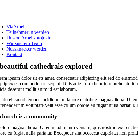
Zum
Inhalt
springen
oggle
avigation
ViaArbeit
Teilnehmer:in werden
Unsere Arbeitsprojekte
Wir sind ein Team
Nussknacker werden
Kontakt
 beautiful cathedrals explored
rem ipsum dolor sit ets amet, consectetur adipiscing elit sed do eiusmod
quip ex ea commodo consequat. Duis aute irure dolor in reprehenderit in 
icia deserunt mollit anim id est laborum.
d do eiusmod tempor incididunt ut labore et dolore magna aliqua. Ut eni
rehenderit in voluptate velit esse cillum dolore eu fugiat nulla pariatur
church is a community
olore magna aliqua. Ut enim ad minim veniam, quis nostrud exercitation 
ore eu fugiat nulla pariatur. Excepteur sint occaecat cupidatat non proid