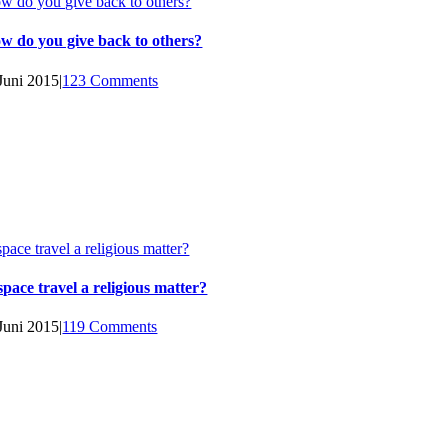
w do you give back to others?
w do you give back to others?
 Juni 2015
|
123 Comments
space travel a religious matter?
 space travel a religious matter?
 Juni 2015
|
119 Comments